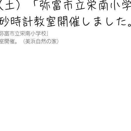
日（土）「弥富市立栄南小
砂時計教室開催しました
「弥富市立栄南小学校」
室開催。（美浜自然の家）