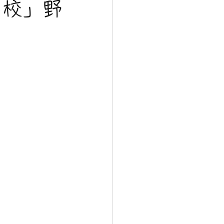
学校」野
。