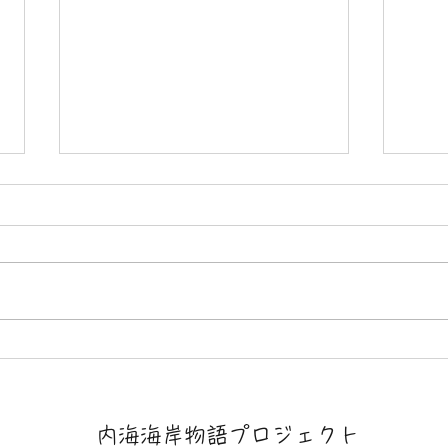
７月２２日（水）今日も地
７月
元、半田市立成岩小学校の野
元、
外活動です。
供た
内海海岸物語プロジェクト