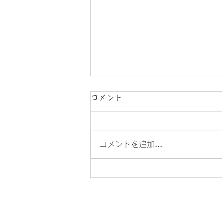
コメント
コメントを追加…
７月２９日（水）本日は武豊
町立緑丘小学校の皆さんに砂
時計体験を開催しました。